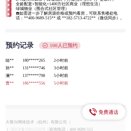
全龄配套+智能化+1400方社区商业（理想生活）
绿城物业（围合式社区管理）
☎️如需进一步了解房源价格或预约看房，可联系售楼处电
话：**400-9689-515** 或 **182-5713-4722**（微信同步）。
预约记录
100人已预约
孙**
131*****746
3小时前
澜**
137*****798
5小时前
曹**
186*****556
5小时前
刘**
189*****952
6小时前
嬴**
135*****144
8小时前
唐**
183*****899
10分钟前
小**
136*****256
17分钟前
张**
152*****564
17分钟前
大黎兴网络技术（杭州）有限公司
|
慕**
135*****278
45分钟前
|
浙ICP备18052526号-5
咨询电话：400-9689-515
陆**
180*****265
2小时前