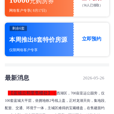
10000
元购房券
（
56人已领取）
网络客户专享
(
8月17日)
剩余
6套
立即预约
本周推出8套特价房源
仅限网络客户专享
最新消息
2026-05-26
【蓝城云和里售楼处】：
西湖区，700亩亚运公园旁，仅
100套蓝城大平层，坐拥地铁2号线上盖，正对龙湖天街，集地段、
配套、交通、环境于一体，主城区难得的宝藏楼盘，在售建面约