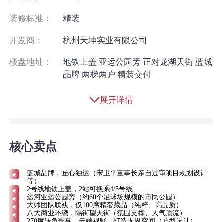
装修标准：
精装
开发商：
杭州天坤实业有限公司
楼盘地址：
地铁上盖 亚运公园旁 正对龙湖天街 蓝城
品牌 两梯两户 精装交付
展开详情
核心卖点
蓝城品牌，匠心独运（宋卫平董事长亲自过审项目规划设计
等）
2号线地铁上盖，2站可换乘4/5号线
运河亚运公园旁（约60个足球场规模的市民公园）
大师团队联袂，仅100席精奢藏品（纯粹、高品质）
八大商业环绕，隔街望天街（氛围支撑、人气顶流）
270度转角寰幕，云端视野，打造无界空间（户型设计）