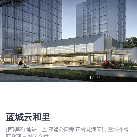
4
/
10
蓝城云和里
[西湖区] 地铁上盖 亚运公园旁 正对龙湖天街 蓝城品牌
两梯两户 精装交付