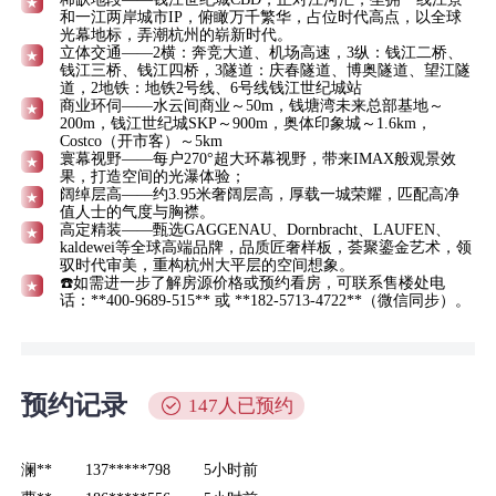
和一江两岸城市IP，俯瞰万千繁华，占位时代高点，以全球
光幕地标，弄潮杭州的崭新时代。
立体交通——2横：奔竞大道、机场高速，3纵：钱江二桥、
钱江三桥、钱江四桥，3隧道：庆春隧道、博奥隧道、望江隧
道，2地铁：地铁2号线、6号线钱江世纪城站
商业环伺——水云间商业～50m，钱塘湾未来总部基地～
200m，钱江世纪城SKP～900m，奥体印象城～1.6km，
Costco（开市客）～5km
寰幕视野——每户270°超大环幕视野，带来IMAX般观景效
果，打造空间的光瀑体验；
阔绰层高——约3.95米奢阔层高，厚载一城荣耀，匹配高净
值人士的气度与胸襟。
高定精装——甄选GAGGENAU、Dornbracht、LAUFEN、
kaldewei等全球高端品牌，品质匠奢样板，荟聚鎏金艺术，领
驭时代审美，重构杭州大平层的空间想象。
☎️如需进一步了解房源价格或预约看房，可联系售楼处电
话：**400-9689-515** 或 **182-5713-4722**（微信同步）。
预约记录
147人已预约
澜**
137*****798
5小时前