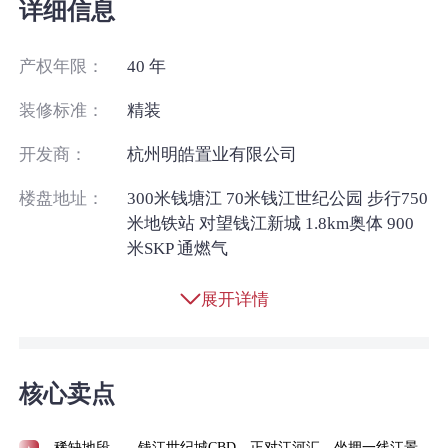
详细信息
产权年限：
40 年
装修标准：
精装
开发商：
杭州明皓置业有限公司
楼盘地址：
300米钱塘江 70米钱江世纪公园 步行750
米地铁站 对望钱江新城 1.8km奥体 900
米SKP 通燃气
展开详情
核心卖点
稀缺地段——钱江世纪城CBD，正对江河汇，坐拥一线江景