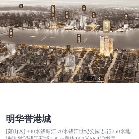
5
/
8
明华誉港城
[萧山区] 300米钱塘江 70米钱江世纪公园 步行750米地
铁站 对望钱江新城 1.8km奥体 900米SKP 通燃气