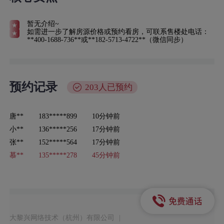
暂无介绍~
如需进一步了解房源价格或预约看房，可联系售楼处电话：
**400-1688-736**或**182-5713-4722**（微信同步）
预约记录
203人已预约
唐**
183*****899
10分钟前
小**
136*****256
17分钟前
张**
152*****564
17分钟前
慕**
135*****278
45分钟前
陆**
180*****265
2小时前
孙**
131*****746
3小时前
澜**
137*****798
5小时前
曹**
186*****556
5小时前
大黎兴网络技术（杭州）有限公司
|
刘**
189*****952
6小时前