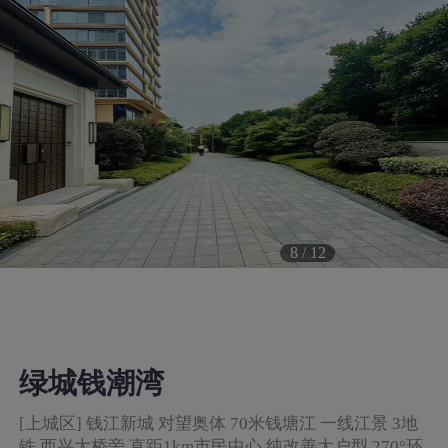
8
/
12
绿城钱潮湾
[上城区] 钱江新城 对望奥体 70米钱塘江 一线江景 3地
铁 西兴大桥旁 直距1km市民中心 纯改善大户型 270°环