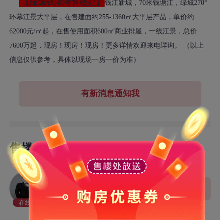
【绿城钱潮湾售楼处】
钱江新城，70米钱塘江，绿城270°
环幕江景大平层，在售建面约255-1360㎡大平层产品，单价约
62000元/㎡起，在售使用面积600㎡商业排屋，一线江景，总价
7600万起，现房！现房！现房！更多详情欢迎来电详询。 （以上
信息仅供参考，具体以现场一房一价为准）
有新消息通知我
售楼处置业顾问
代旭杰
向他咨询
高级置业顾问
在线