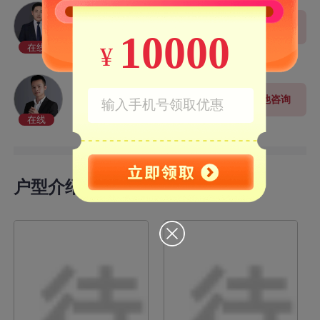
郭伟其
向她咨询
10000
高级置业顾问
在线
¥
熊辉
向他咨询
高级置业顾问
在线
户型介绍