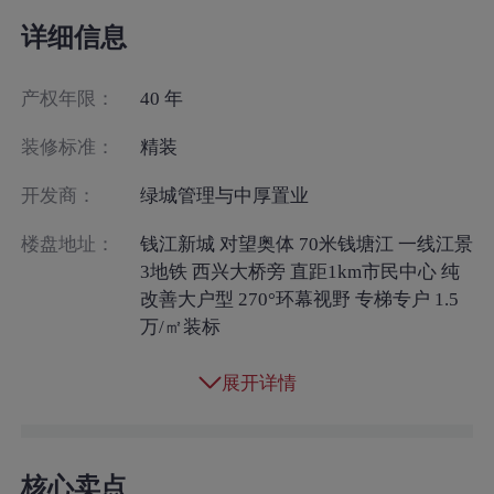
详细信息
产权年限：
40 年
装修标准：
精装
开发商：
绿城管理与中厚置业
楼盘地址：
钱江新城 对望奥体 70米钱塘江 一线江景
3地铁 西兴大桥旁 直距1km市民中心 纯
改善大户型 270°环幕视野 专梯专户 1.5
万/㎡装标
展开详情
核心卖点