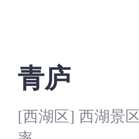
青庐
[西湖区] 西湖景
率