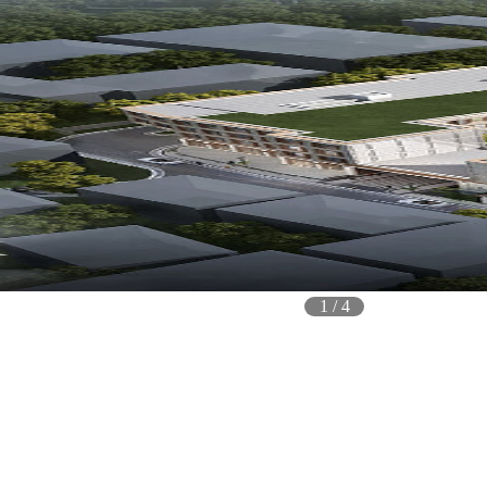
1
/
4