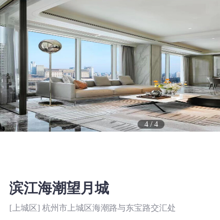
4
/
4
滨江海潮望月城
[上城区] 杭州市上城区海潮路与东宝路交汇处