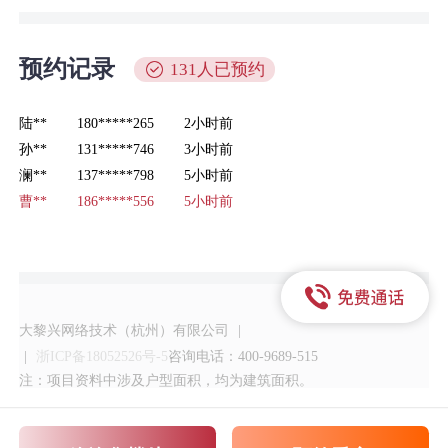
预约记录
131人已预约
陆**
180*****265
2小时前
孙**
131*****746
3小时前
澜**
137*****798
5小时前
曹**
186*****556
5小时前
刘**
189*****952
6小时前
嬴**
135*****144
8小时前
唐**
183*****899
10分钟前
小**
136*****256
17分钟前
张**
152*****564
17分钟前
大黎兴网络技术（杭州）有限公司
|
慕**
135*****278
45分钟前
|
浙ICP备18052526号-5
咨询电话：400-9689-515
注：项目资料中涉及户型面积，均为建筑面积。