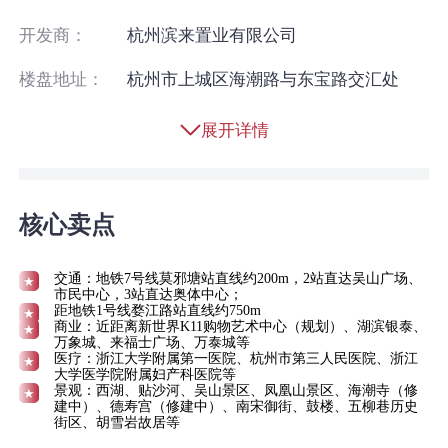
开发商：
杭州滨来置业有限公司
楼盘地址：
杭州市上城区海潮路与东宝路交汇处
展开详情
核心卖点
交通：地铁7号线莫邪塘站直线约200m，2站直达吴山广场、
市民中心，3站直达奥体中心；
距地铁1号线婺江路站直线约750m
商业：近距离新世界K11购物艺术中心（规划）、湖滨银泰、
万象城、来福士广场、万泰城等
医疗：浙江大学附属第一医院、杭州市第三人民医院、浙江
大学医学院附属妇产科医院等
景观：西湖、贴沙河、吴山景区、凤凰山景区、海潮寺（修
建中）、德寿宫（修建中）、南宋御街、鼓楼、五柳巷历史
街区、胡雪岩故居等