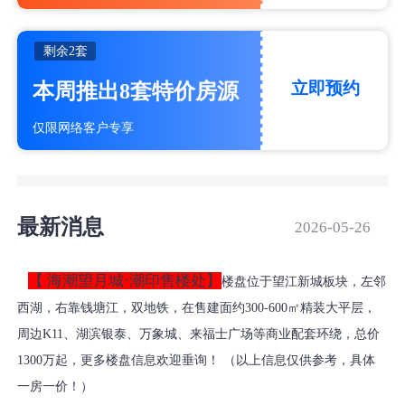
剩余
2套
立即预约
本周推出8套特价房源
仅限网络客户专享
最新消息
2026-05-26
【 海潮望月城·潮印售楼处】
楼盘位于望江新城板块，左邻
西湖，右靠钱塘江，双地铁，在售建面约300-600㎡精装大平层，
周边K11、湖滨银泰、万象城、来福士广场等商业配套环绕，总价
1300万起，更多楼盘信息欢迎垂询！ （以上信息仅供参考，具体
一房一价！）